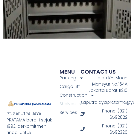
MENU
CONTACT US
Racking
Jalan KH. Moch
Mansyur No.164A
Cargo Lift
Jakarta Barat 11210
Construction
saputrajayapratama@
Shelves
Phone: (021)
Services
PT. SAPUTRA JAYA
6592822
PRATAMA berdiri sejak
Phone: (021)
1993, berkomitmen
6592326
tinggi untuk